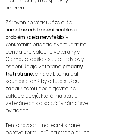
jednoznačný krok správným 
směrem.
Zároveň se však ukázalo, že 
samotné odstranění souhlasu 
problém zcela nevyřešilo
. V 
konkrétním případě z Komunitního 
centra pro válečné veterány v 
Olomouci došlo k situaci, kdy byly 
osobní údaje veterána 
předány 
třetí straně
, aniž by k tomu dal 
souhlas a aniž by o tuto službu 
žádal. K tomu došlo zjevně na 
základě údajů, které má stát o 
veteránech k dispozici v rámci své 
evidence.
Tento rozpor – na jedné straně 
oprava formulářů, na straně druhé 