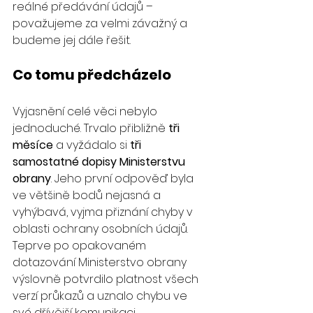
reálné předávání údajů – 
považujeme za velmi závažný a 
budeme jej dále řešit.
Co tomu předcházelo
Vyjasnění celé věci nebylo 
jednoduché. Trvalo přibližně 
tři 
měsíce
 a vyžádalo si 
tři 
samostatné dopisy Ministerstvu 
obrany
. Jeho první odpověď byla 
ve většině bodů nejasná a 
vyhýbavá, vyjma přiznání chyby v 
oblasti ochrany osobních údajů. 
Teprve po opakovaném 
dotazování Ministerstvo obrany 
výslovně potvrdilo platnost všech 
verzí průkazů a uznalo chybu ve 
své dřívější komunikaci.