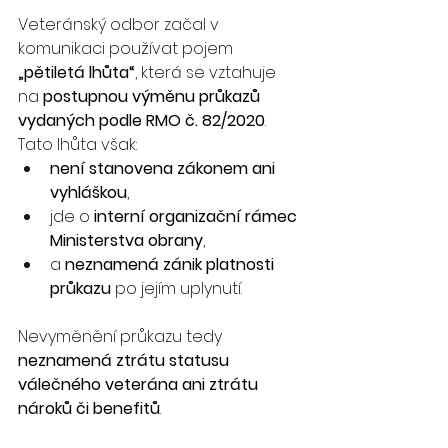
Veteránský odbor začal v 
komunikaci používat pojem 
„pětiletá lhůta“
, která se vztahuje 
na 
postupnou výměnu průkazů 
vydaných podle RMO č. 82/2020
. 
Tato lhůta však:
není stanovena zákonem ani 
vyhláškou
,
jde o 
interní organizační rámec 
Ministerstva obrany
,
a 
neznamená zánik platnosti 
průkazu
 po jejím uplynutí.
Nevyměnění průkazu tedy 
neznamená ztrátu statusu 
válečného veterána ani ztrátu 
nároků či benefitů
.