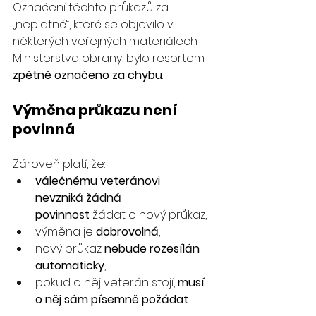
Označení těchto průkazů za 
„neplatné“, které se objevilo v 
některých veřejných materiálech 
Ministerstva obrany, bylo resortem 
zpětně označeno za chybu
.
Výměna průkazu není 
povinná
Zároveň platí, že:
válečnému veteránovi 
nevzniká žádná 
povinnost
 žádat o nový průkaz,
výměna je 
dobrovolná
,
nový průkaz 
nebude rozesílán 
automaticky
,
pokud o něj veterán stojí, 
musí 
o něj sám písemně požádat
.