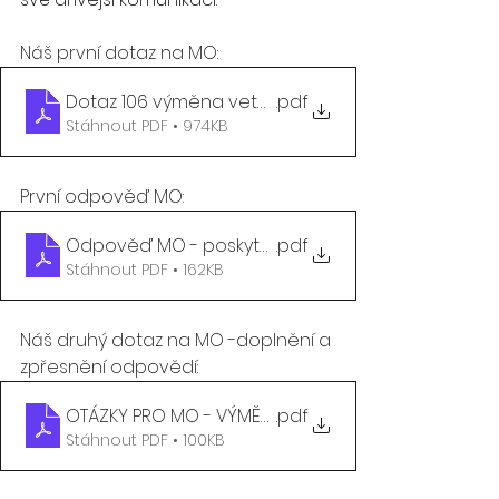
Náš první dotaz na MO:
Dotaz 106 výměna veteránských průkazů
.pdf
Stáhnout PDF • 974KB
První odpověď MO:
Odpověď MO - poskytnutí info - průkazy vv
.pdf
Stáhnout PDF • 162KB
Náš druhý dotaz na MO -doplnění a 
zpřesnění odpovědí:
OTÁZKY PRO MO - VÝMĚNA PRŮKAZŮ VV - NEDOSTAT
.pdf
Stáhnout PDF • 100KB