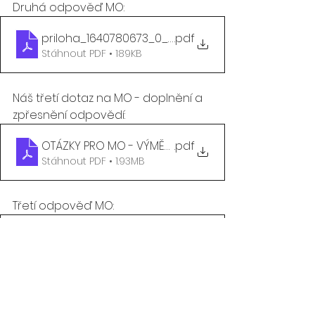
Druhá odpověď MO:
priloha_1640780673_0_20260122_N_8694_673_posky
.pdf
Stáhnout PDF • 189KB
Náš třetí dotaz na MO - doplnění a 
zpřesnění odpovědí:
OTÁZKY PRO MO - VÝMĚNA PRŮKAZŮ VV - NEJSTARŠÍ 
.pdf
Stáhnout PDF • 1.93MB
Třetí odpověď MO:
vv průkazy platí odpověď 3 od MO
.pdf
Stáhnout PDF • 184KB