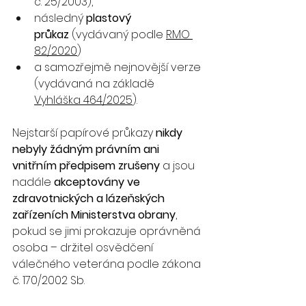
č. 25/2003),
následný 
plastový 
průkaz
 (vydávaný podle 
RMO 
82/2020
)
a samozřejmě nejnovější verze 
(vydávaná na základě 
Vyhláška
 464/2025
).
Nejstarší papírové průkazy 
nikdy 
nebyly žádným právním ani 
vnitřním předpisem zrušeny
 a jsou 
nadále 
akceptovány ve 
zdravotnických a lázeňských 
zařízeních Ministerstva obrany
, 
pokud se jimi prokazuje oprávněná 
osoba – držitel osvědčení 
válečného veterána podle zákona 
č. 170/2002 Sb.