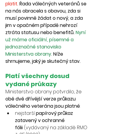
platit.
 Řada válečných veteránů se 
na nás obracela s obavou, zda si 
musí povinně žádat o nový, a zda 
jim v opačném případě nehrozí 
ztráta statusu nebo benefitů. 
Nyní 
už máme oficiální, písemné a 
jednoznačné stanovisko 
Ministerstva obrany.
 Níže 
shrnujeme, jaký je skutečný stav.
Platí všechny dosud 
vydané průkazy
Ministerstvo obrany potvrdilo, že 
obě dvě dřívější verze průkazu 
válečného veterána jsou platné
:
nejstarší 
papírový průkaz 
zatavený v ochranné 
fólii
 (vydávaný na základě RMO 