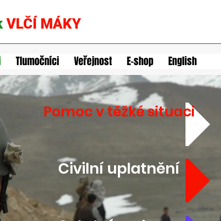
k
VLČÍ MÁKY
i
Tlumočníci
Veřejnost
E-shop
English
Pomoc v těžké situaci
Civilní uplatnění