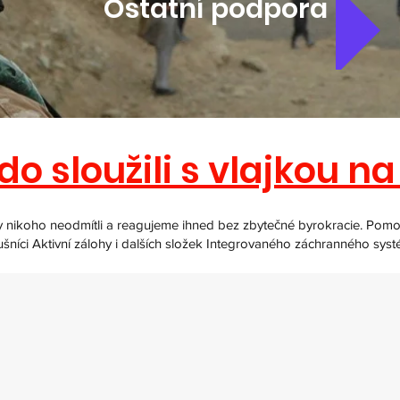
Ostatní podpora
kdo sloužili s vlajkou 
 nikoho neodmítli a reagujeme ihned bez zbytečné byrokracie. Pomoc 
slušníci Aktivní zálohy i dalších složek Integrovaného záchranného systém