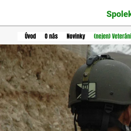
Spole
Úvod
O nás
Novinky
(nejen) Veterán