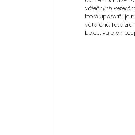
U příležitosti 
Světov
válečných veterán
která upozorňuje n
veteránů. Tato zra
bolestivá a omezujíc