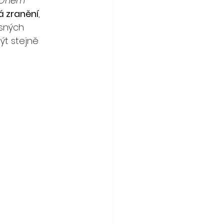
Dnem 
á zranění
, 
sných 
ýt stejně 