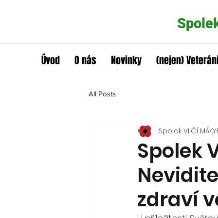
Spole
Úvod
O nás
Novinky
(nejen) Veterán
All Posts
Spolek VLČÍ MÁKY
Spolek 
Nevidit
zdraví v