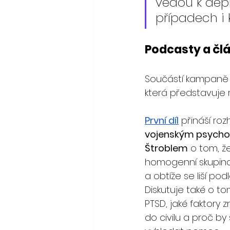
vedou k depr
případech i
Podcasty a čl
Součástí kampaně 
která představuje 
První díl
 přináší ro
vojenským psycho
Štroblem
 o tom, ž
homogenní skupina 
a obtíže se liší pod
Diskutuje také o to
PTSD, jaké faktory
do civilu a proč by