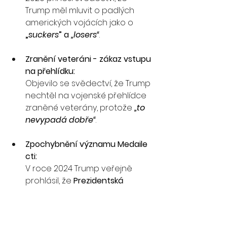
Trump měl mluvit o padlých 
amerických vojácích jako o 
„
suckers
” a 
„losers“
.
Zranění veteráni - zákaz vstupu 
na přehlídku:
Objevilo se svědectví, že Trump 
nechtěl na vojenské přehlídce 
zraněné veterány, protože 
„to 
nevypadá dobře“
.
Zpochybnění významu Medaile 
cti:
V roce 2024 Trump veřejně 
prohlásil, že 
Prezidentská 
medaile svobody je 
„mnohem 
lepší“
 než Medaile cti
 — a svůj 
argument postavil na tom, že 