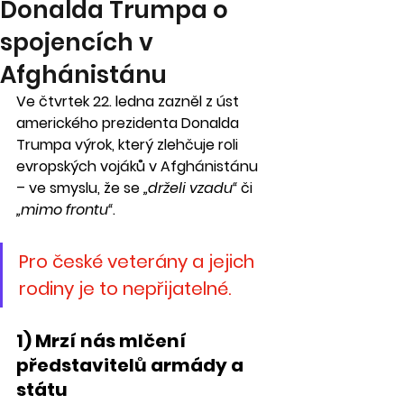
Donalda Trumpa o
spojencích v
Afghánistánu
Ve čtvrtek 22. ledna zazněl z úst 
amerického prezidenta Donalda 
Trumpa výrok, který zlehčuje roli 
evropských vojáků v Afghánistánu 
– ve smyslu, že se 
„drželi vzadu“
 či 
„mimo frontu“
.
Pro české veterány a jejich 
rodiny je to nepřijatelné.
1) Mrzí nás mlčení 
představitelů armády a 
státu