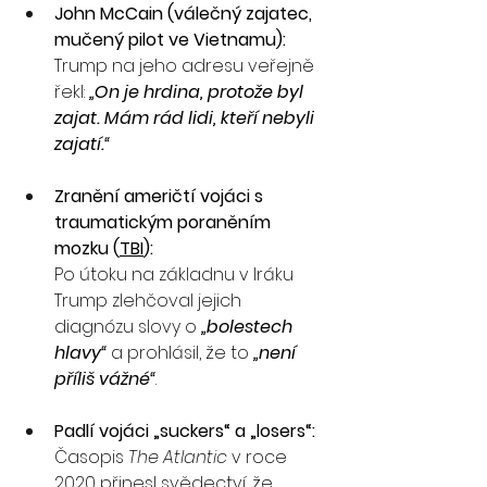
John McCain (válečný zajatec, 
mučený pilot ve Vietnamu):
Trump na jeho adresu veřejně 
řekl: 
„On je hrdina, protože byl 
zajat. Mám rád lidi, kteří nebyli 
zajatí.“
Zranění američtí vojáci s 
traumatickým poraněním 
mozku (
TBI
):
Po útoku na základnu v Iráku 
Trump zlehčoval jejich 
diagnózu slovy o 
„bolestech 
hlavy“
 a prohlásil, že to 
„není 
příliš vážné“
.
Padlí vojáci „suckers“ a „losers“:
Časopis 
The Atlantic
 v roce 
2020 přinesl svědectví, že 