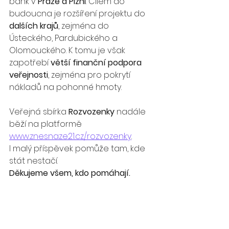
bank v 
Praze a Plzni
. Cílem do 
budoucna je rozšíření projektu do 
dalších krajů
, zejména do 
Ústeckého, Pardubického a 
Olomouckého. K tomu je však 
zapotřebí 
větší finanční podpora 
veřejnosti
, zejména pro pokrytí 
nákladů na pohonné hmoty.
Veřejná sbírka 
Rozvozenky
 nadále 
běží na platformě 
www.znesnaze21.cz/rozvozenky
.
I malý příspěvek pomůže tam, kde 
stát nestačí.
Děkujeme všem, kdo pomáhají.