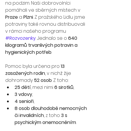
na podzim. Naši dobrovolníci 
pomáhali ve sběrných místech v 
Praze
 a 
Plzni
. Z pražského Lidlu jsme 
potraviny také rovnou distribuovali 
v rámci našeho programu 
#Rozvozenky
. Jednalo se o 
640 
kilogramů trvanlivých potravin a 
hygienických potřeb
.
Pomoc byla určena pro 
13 
zasažených rodin
, v nichž žije 
dohromady 
52 osob
. Z toho:
25 dětí
, mezi nimi 
6 sirotků
,
3 vdovy
,
4 senioři
,
8 osob dlouhodobě nemocných 
či invalidních
, z toho 
3 s 
psychickým onemocněním
.