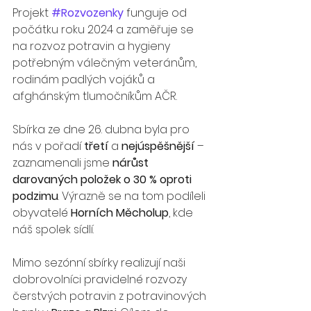
Projekt 
#Rozvozenky
 funguje od 
počátku roku 2024 a zaměřuje se 
na rozvoz potravin a hygieny 
potřebným válečným veteránům, 
rodinám padlých vojáků a 
afghánským tlumočníkům AČR.
Sbírka ze dne 26. dubna byla pro 
nás v pořadí 
třetí
 a 
nejúspěšnější
 – 
zaznamenali jsme 
nárůst 
darovaných položek o 30 % oproti 
podzimu
. Výrazně se na tom podíleli 
obyvatelé 
Horních Měcholup
, kde 
náš spolek sídlí.
Mimo sezónní sbírky realizují naši 
dobrovolníci pravidelné rozvozy 
čerstvých potravin z potravinových 