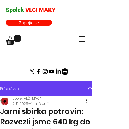
Spolek
VLČÍ MÁKY
Zapojte se
Příspěvek
Spolek VLČÍ MÁKY
2. 5. 2025
Minut čtení: 1
Jarní sbírka potravin:
Rozvezli jsme 640 kg do