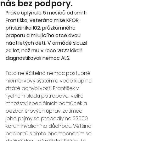
nás bez podpory.
Právě uplynulo 5 měsíců od smrti 
Františka, veterána mise KFOR, 
příslušníka 102. průzkumného 
praporu a milujícího otce dvou 
náctiletých dětí. V armádě sloužil 
26 let, než mu v roce 2022 lékaři 
diagnostikovali nemoc ALS.
Tato neléčitelná nemoc postupně 
ničí nervový systém a vede k úplné 
ztrátě pohyblivosti. František 
v 
rychlém sledu potřeboval velké 
množství speciálních pomůcek a 
bezbariérových úprav, zatímco 
jeho příjmy se propadly na 23000 
korun invalidního důchodu. Většina 
pacientů s tímto onemocněním se 