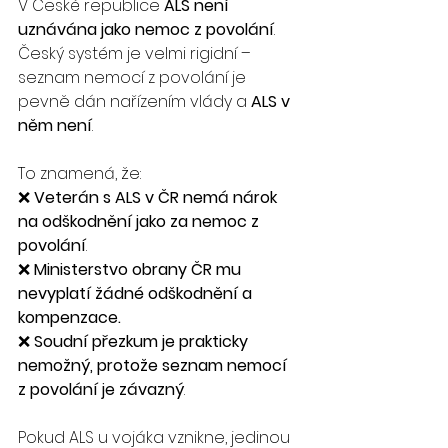
V České republice 
ALS není 
uznávána jako nemoc z povolání
. 
Český systém je velmi rigidní – 
seznam nemocí z povolání je 
pevně dán nařízením vlády a 
ALS v 
něm není
.
To znamená, že:
❌ 
Veterán s ALS v ČR nemá nárok 
na odškodnění jako za nemoc z 
povolání
.
❌ 
Ministerstvo obrany ČR mu 
nevyplatí žádné odškodnění a 
kompenzace.
❌ 
Soudní přezkum je prakticky 
nemožný, protože seznam nemocí 
z povolání je závazný
.
Pokud ALS u vojáka vznikne, jedinou 