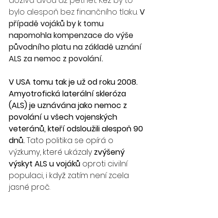
dožívá dvou až pěti let. Kéž by to 
bylo alespoň bez finančního tlaku. 
V 
případě vojáků by k tomu 
napomohla kompenzace do výše 
původního platu na základě uznání 
ALS za nemoc z povolání.
V USA tomu tak je už od roku 2008. 
Amyotrofická laterální skleróza 
(ALS) je uznávána jako nemoc z 
povolání u všech vojenských 
veteránů, kteří odsloužili alespoň 90 
dnů. 
Tato politika se opírá o 
výzkumy, které ukázaly 
zvýšený 
výskyt ALS u vojáků
 oproti civilní 
populaci, i když zatím není zcela 
jasné proč.