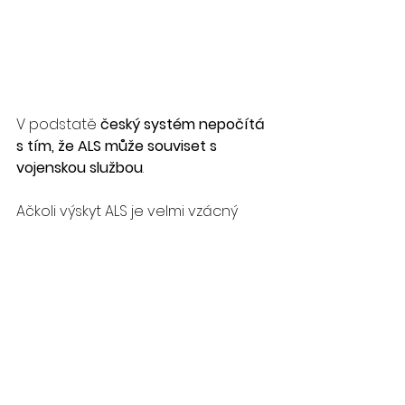
V podstatě 
český systém nepočítá 
s tím, že ALS může souviset s 
vojenskou službou
.
Ačkoli výskyt ALS je velmi vzácný 
(
ročně onemocní zhruba 2 osoby 
ze 100 000
), rozhodně by mělo 
Ministerstvo obrany ČR učinit kroky k 
odškodňování bývalých vojáků, u 
nichž se nemoc vyskytne. Vlastně 
právě proto, že finanční zátěž z 
toho plynoucí bude pro rozpočet 
obrany neznatelná, ovšem 