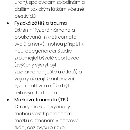
uran), spalovacím zplodinám a 
dalším toxickým látkám včetně 
pesticidů.
Fyzická zátěž a trauma
Extrémní fyzická námaha a 
opakovaná mikrotraumata 
svalů a nervů mohou přispět k 
neurodegeneraci. Studie 
zkoumající bývalé sportovce 
(zvýšený výskyt byl 
zaznamenán ještě u atletů) a 
vojáky ukazují, že intenzivní 
fyzická aktivita může být 
rizikovým faktorem.
Mozková traumata (TBI)
Otřesy mozku a výbuchy 
mohou vést k poraněním 
mozku a změnám v nervové 
tkáni, což zvyšuje riziko 