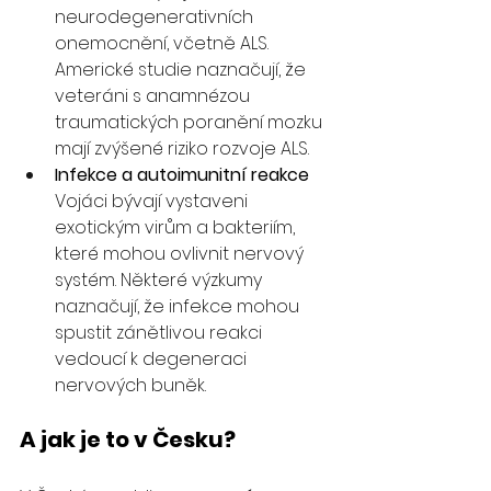
neurodegenerativních 
onemocnění, včetně ALS. 
Americké studie naznačují, že 
veteráni s anamnézou 
traumatických poranění mozku 
mají zvýšené riziko rozvoje ALS.
Infekce a autoimunitní reakce
Vojáci bývají vystaveni 
exotickým virům a bakteriím, 
které mohou ovlivnit nervový 
systém. Některé výzkumy 
naznačují, že infekce mohou 
spustit zánětlivou reakci 
vedoucí k degeneraci 
nervových buněk.
A jak je to v Česku?