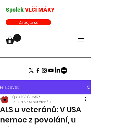
Spolek
VLČÍ MÁKY
Zapojte se
Příspěvek
Spolek VLČÍ MÁKY
15. 3. 2025
Minut čtení: 3
ALS u veteránů: V USA
nemoc z povolání, u