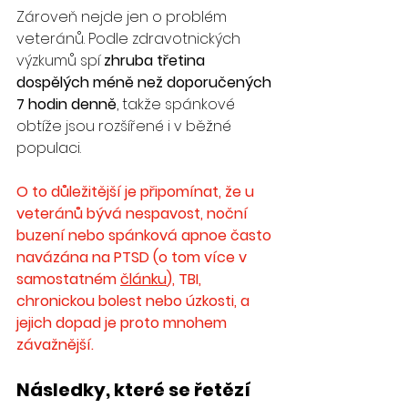
Zároveň nejde jen o problém 
veteránů. Podle zdravotnických 
výzkumů spí 
zhruba třetina 
dospělých méně než doporučených 
7 hodin denně
, takže spánkové 
obtíže jsou rozšířené i v běžné 
populaci.
O to důležitější je připomínat, že u 
veteránů bývá nespavost, noční 
buzení nebo spánková apnoe často 
navázána na PTSD (o tom více v 
samostatném 
článku
), TBI, 
chronickou bolest nebo úzkosti, a 
jejich dopad je proto mnohem 
závažnější.
Následky, které se řetězí