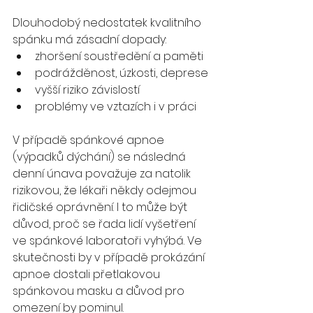
Dlouhodobý nedostatek kvalitního 
spánku má zásadní dopady:
zhoršení soustředění a paměti
podrážděnost, úzkosti, deprese
vyšší riziko závislostí
problémy ve vztazích i v práci
V případě spánkové apnoe 
(výpadků dýchání) se následná 
denní únava považuje za natolik 
rizikovou, že lékaři někdy odejmou 
řidičské oprávnění. I to může být 
důvod, proč se řada lidí vyšetření 
ve spánkové laboratoři vyhýbá. Ve 
skutečnosti by v případě prokázání 
apnoe dostali přetlakovou 
spánkovou masku a důvod pro 
omezení by pominul.  