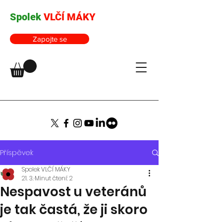
Spolek
VLČÍ MÁKY
Zapojte se
Příspěvek
Spolek VLČÍ MÁKY
21. 3.
Minut čtení: 2
Nespavost u veteránů
je tak častá, že ji skoro