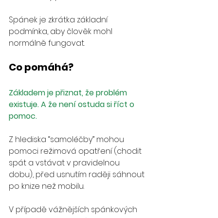
Spánek je zkrátka základní 
podmínka, aby člověk mohl 
normálně fungovat. 
Co pomáhá?
Základem je přiznat, že problém 
existuje. A že není ostuda si říct o 
pomoc.
Z hlediska “samoléčby” mohou 
pomoci režimová opatření (chodit 
spát a vstávat v pravidelnou 
dobu), před usnutím raději sáhnout 
po knize než mobilu.
V případě vážnějších spánkových 