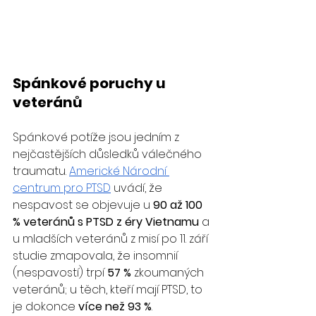
Spánkové poruchy u 
veteránů
Spánkové potíže jsou jedním z 
nejčastějších důsledků válečného 
traumatu. 
Americké Národní 
centrum pro PTSD
 uvádí, že 
nespavost se objevuje u 
90 až 100 
% veteránů s PTSD z éry Vietnamu
 a 
u mladších veteránů z misí po 11. září 
studie zmapovala, že insomnií 
(nespavostí) trpí 
57 %
 zkoumaných 
veteránů; u těch, kteří mají PTSD, to 
je dokonce 
více než 93 %
.