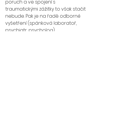
poruch a ve spojení s 
traumatickými zážitky to však stačit 
nebude. Pak je na řadě odborné 
vyšetření (spánková laboratoř, 
psychiatr, psycholog), 
psychoterapie, lékařem 
předepsaná farmaka a v 
některých případech i přístrojová 
léčba (např. u spánkové apnoe).
Více informací najdete na stránce 
našeho projektu
NEVIDITELNÁ 
ZRANĚNÍ
V současnosti pomáháme (kromě 
jiných) pěti veteránům, kteří si ze 
služby odnesli neviditelná zranění 
(zkoukněte třeba náš 
projekt
LemonMade
).
Budeme Vám vděčni, když nám 