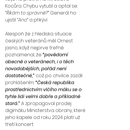
Kocůra. Chybu vytušil a optal se: 
“
Říkám to správně?
” Generál ho 
ujistil: “
Ano
” a přikývl.
Alespoň že z hlediska situace 
českých veteránů měl Ornest 
jasno, když nejprve trefně 
poznamenal, že 
“
povědomí 
obecně o veteránech, i o těch 
novodobějších, pořád není 
dostatečné,
”
 což po chvilce zazdil 
prohlášením: 
“
Česká republika 
prostřednictvím vlčího máku se o 
tyhle lidi velmi dobře a příkladně 
stará.
”
 A zpropagoval prodej 
digimáku Ministerstva obrany, které 
jeho kapele od roku 2024 platí už 
třetí koncert.