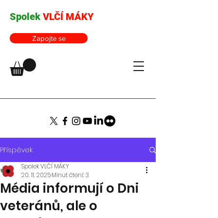
Spolek
VLČÍ MÁKY
Zapojte se
Příspěvek
Spolek VLČÍ MÁKY
20. 11. 2025
Minut čtení: 3
Média informují o Dni
veteránů, ale o