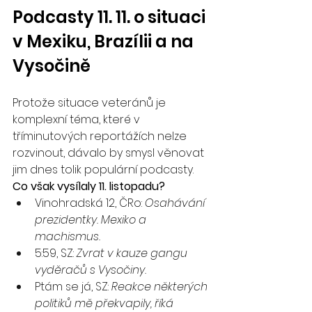
Podcasty 11. 11. o situaci 
v Mexiku, Brazílii a na 
Vysočině
Protože situace veteránů je 
komplexní téma, které v 
tříminutových reportážích nelze 
rozvinout, dávalo by smysl věnovat 
jim dnes tolik populární podcasty. 
Co však vysílaly 11. listopadu?
Vinohradská 12, ČRo: 
Osahávání 
prezidentky. Mexiko a 
machismus.
5:59, SZ: 
Zvrat v kauze gangu 
vyděračů s Vysočiny.
Ptám se já, SZ: 
Reakce některých 
politiků mě překvapily, říká 