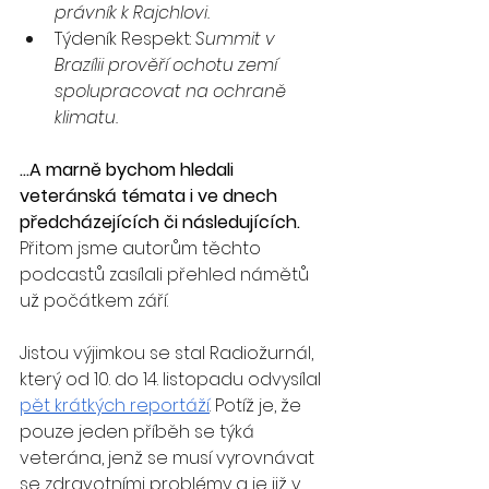
právník k Rajchlovi.
Týdeník Respekt: 
Summit v 
Brazílii prověří ochotu zemí 
spolupracovat na ochraně 
klimatu.
…A marně bychom hledali 
veteránská témata i ve dnech 
předcházejících či následujících. 
Přitom jsme autorům těchto 
podcastů zasílali přehled námětů 
už počátkem září. 
Jistou výjimkou se stal Radiožurnál, 
který od 10. do 14. listopadu odvysílal 
pět krátkých reportáží
. Potíž je, že 
pouze jeden příběh se týká 
veterána, jenž se musí vyrovnávat 
se zdravotními problémy a je již v 