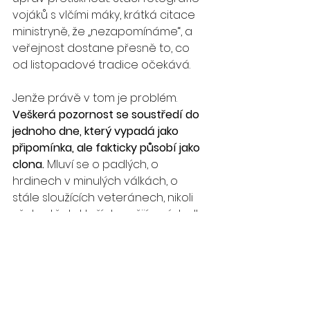
vojáků s vlčími máky, krátká citace 
ministryně, že „nezapomínáme“, a 
veřejnost dostane přesně to, co 
od listopadové tradice očekává.
Jenže právě v tom je problém. 
Veškerá pozornost se soustředí do 
jednoho dne, který vypadá jako 
připomínka, ale fakticky působí jako 
clona.
 Mluví se o padlých, o 
hrdinech v minulých válkách, o 
stále sloužících veteránech, nikoli 
však o těch, kteří dnes žijí s následky 
služebních úrazů nebo psychických 
traumat a hledají své uplatnění v 
civilu. 
Redakcím, které by se měly zabývat 