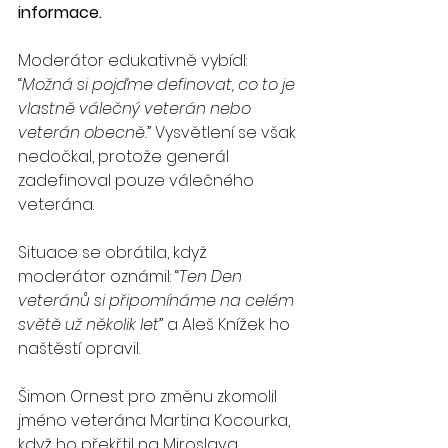
informace. 
Moderátor edukativně vybídl: 
“
Možná si pojďme definovat, co to je 
vlastně válečný veterán nebo 
veterán obecně.
” Vysvětlení se však 
nedočkal, protože generál 
zadefinoval pouze válečného 
veterána.
Situace se obrátila, když 
moderátor oznámil: “
Ten Den 
veteránů si připomínáme na celém 
světě už několik let
” a Aleš Knížek ho 
naštěstí opravil.
Šimon Ornest pro změnu zkomolil 
jméno veterána Martina Kocourka, 
když ho překřtil na Miroslava 