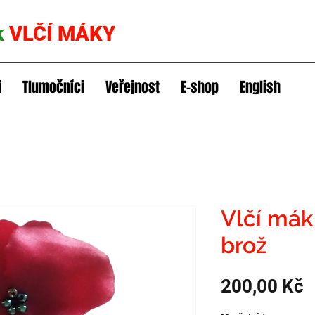
k
VLČÍ MÁKY
i
Tlumočníci
Veřejnost
E-shop
English
Vlčí mák
brož
C
200,00 Kč