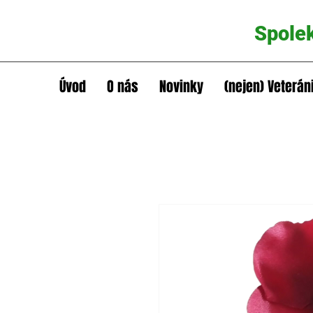
Spole
Úvod
O nás
Novinky
(nejen) Veterán