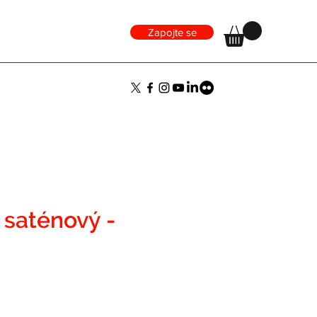
Zapojte se
 saténový -
ena