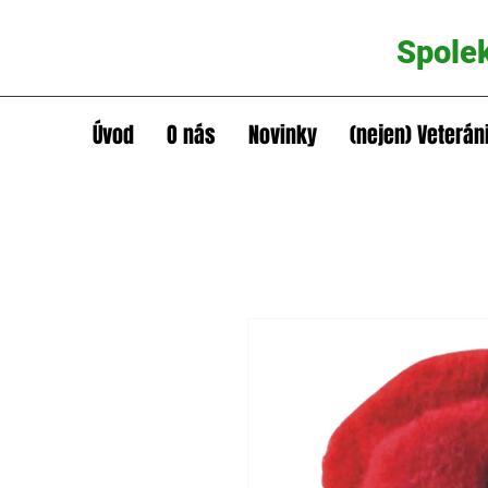
Spole
Úvod
O nás
Novinky
(nejen) Veterán