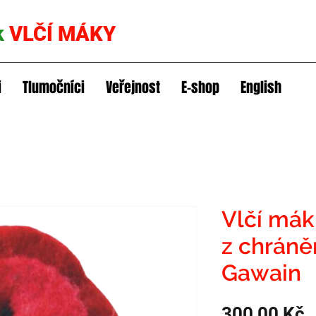
k
VLČÍ MÁKY
i
Tlumočníci
Veřejnost
E-shop
English
Vlčí mák 
z chráně
Gawain
C
300,00 Kč