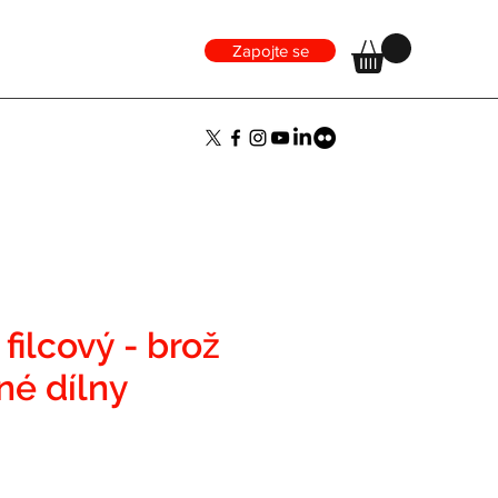
Zapojte se
filcový - brož
né dílny
ena