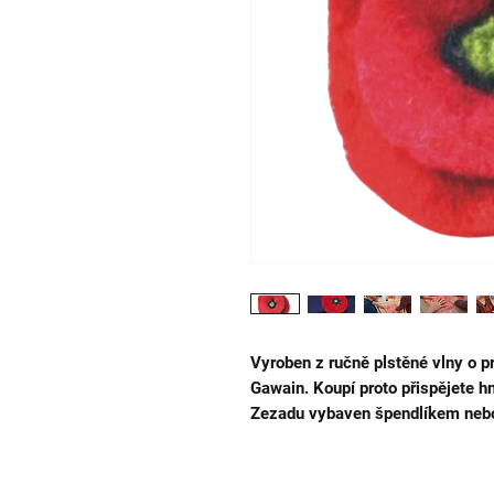
Vyroben z ručně plstěné vlny o p
Gawain. Koupí proto přispějete h
Zezadu vybaven špendlíkem nebo