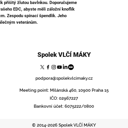
flík přišitý žlutou bavlnkou. Doporučujeme
Praha 15). Zboží ex
vašeho EDC, abyste měli záložní knoflík
pondělí (včetně) od 
cm. Zespodu spínací špendlík. Jeho
válečným veteránům.
Spolek VLČÍ MÁKY
podpora@spolekvlcimaky.cz
Meeting point: Milánská 460, 10900 Praha 15
IČO: 02967227
Bankovní účet: 6075222/0800
© 2014-2026 Spolek VLČÍ MÁKY