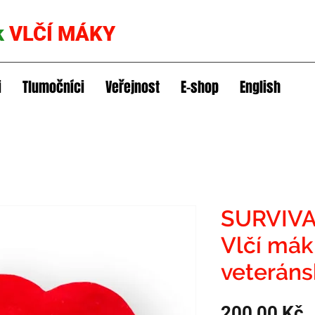
k
VLČÍ MÁKY
i
Tlumočníci
Veřejnost
E-shop
English
SURVIVA
Vlčí mák
veteráns
C
200,00 Kč