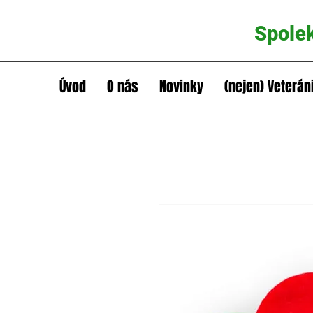
Spole
Úvod
O nás
Novinky
(nejen) Veterán