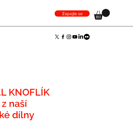
Zapojte se
L KNOFLÍK
 z naší
ké dílny
ena