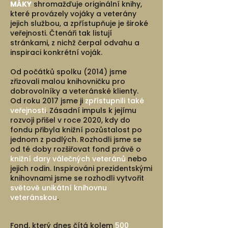
MÁKY
shromažďuje originální knihy,
které provázely vojáky a veterány
jejich službou, a zpřístupňuje je široké
veřejnosti. Čtenáři tak listují
stránkami, z nichž čerpal odvahu a
inspiraci konkrétní voják.
Od počátků spolku (2014) jsme
zřizovali malou knihovničku pro
dobrovolníky a veteránské klienty.
Od roku 2017 jsme ji
zpřístupnili také
veřejnosti
. Zásadní impuls k jejímu
rozvoji přišel v roce 2020, kdy do
fondu přibyla knižní pozůstalost po
jednom z padlých. Rozhodli jsme se
od té doby rozšiřovat fond právě o
knižní dary válečných veteránů
nebo
jejich rodin. Inspirováni prezidentskými
knihovnami jsme se rozhodli vytvořit
světově unikátní knihovnu
veteránskou
.
Fond, který dnes čítá kolem
500