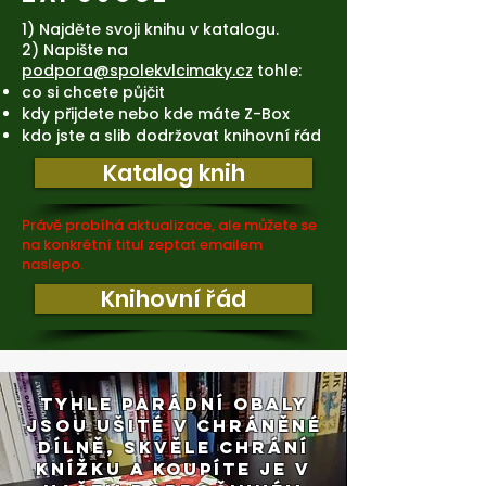
1) Najděte svoji knihu v katalogu.
2) Napište na
podpora@spolekvlcimaky.cz
tohle:
co si chcete půjčit
kdy přijdete nebo kde máte Z-Box
kdo jste a slib dodržovat knihovní řád
Katalog knih
Právě probíhá aktualizace, ale můžete se
na konkrétní titul zeptat emailem
naslepo.
Knihovní řád
TYHLE PARÁDNÍ OBALY
JSOU UŠITÉ V CHRÁNĚNÉ
DÍLNĚ, skvěle chrání
knížku A KOUPÍTE JE V