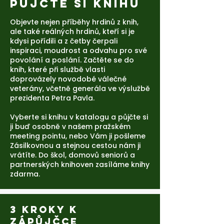
Půjčte si knihu
Objevte nejen příběhy hrdinů z knih,
ale také reálných hrdinů, kteří si je
kdysi pořídili a z četby čerpali
inspiraci, moudrost a odvahu pro své
povolání a poslání. Začtěte se do
knih, které při službě vlasti
doprovázely novodobé válečné
veterány, včetně generála ve výslužbě
prezidenta Petra Pavla.
Vyberte si knihu v katalogu a půjčte si
ji buď osobně v našem pražském
meeting pointu, nebo Vám ji pošleme
Zásilkovnou a stejnou cestou nám ji
vrátíte. Do škol, domovů seniorů a
partnerských knihoven zasíláme knihy
zdarma.
3 KROKY K
ZÁPŮJČCE