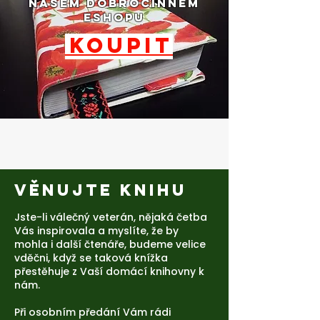
NAŠEM DOBROČINNÉM
ESHOPU
KOUPIT
Věnujte knihu
Jste-li válečný veterán, nějaká četba
Vás inspirovala a myslíte, že by
mohla i další čtenáře, budeme velice
vděčni, když se taková knížka
přestěhuje z Vaší domácí knihovny k
nám.
Při osobním předání Vám rádi