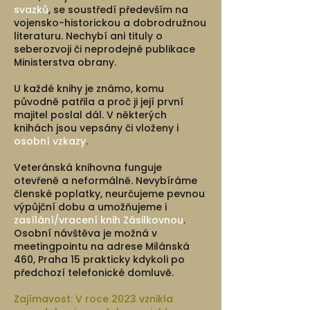
svazků
, se soustředí především na
vojensko-historickou a dobrodružnou
literaturu. Nechybí ani tituly o
seberozvoji či neprodejné publikace
Ministerstva obrany.
U každé knihy je známo, komu
původně patřila a proč ji její první
majitel poslal dál. V některých
knihách jsou vepsány či vloženy i
osobní vzkazy
.
Veteránská knihovna funguje
otevřeně a neformálně. Nevybíráme
členské poplatky, neurčujeme pevnou
výpůjční dobu a umožňujeme i
zasílání/vracení knih Zásilkovnou
.
Osobní návštěva je možná v
meetingpointu na adrese Milánská
460, Praha 15 prakticky kdykoli po
předchozí telefonické domluvě.
Zajímavost: V roce 2023 vznikla