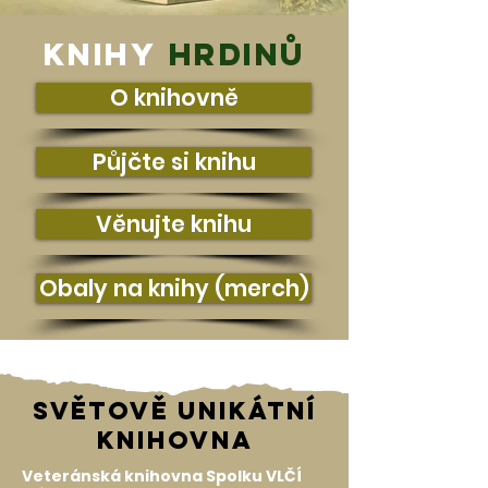
knihy
hrdinů
O knihovně
Půjčte si knihu
Věnujte knihu
Obaly na knihy (merch)
světově unikátní
knihovna
Veteránská knihovna Spolku VLČÍ