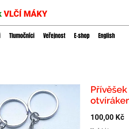
k
VLČÍ MÁKY
i
Tlumočníci
Veřejnost
E-shop
English
Přívěšek
otvírák
C
100,00 Kč