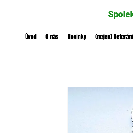
Spole
Úvod
O nás
Novinky
(nejen) Veterán