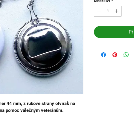
Množství
*
Př
měr 44 mm, z rubové strany otvírák na
te na pomoc válečným veteránům.