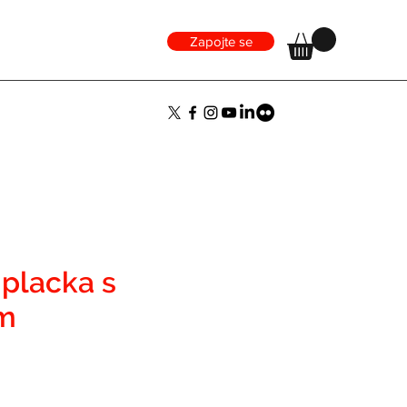
Zapojte se
 placka s
em
ena